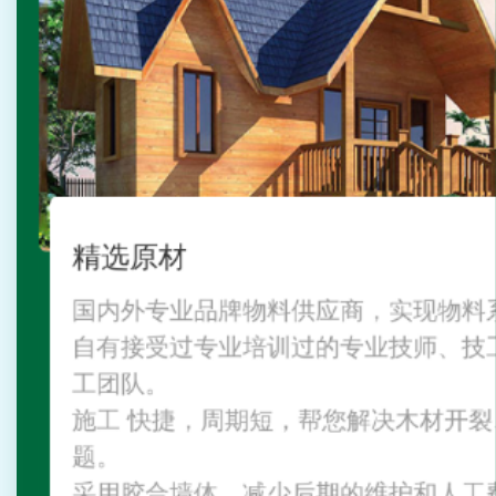
精选原材
工期快
木屋设
环保
环保
国内外专业品牌物料供应商，实现物料
选择选用健康且具有亲和力的木材，品
结合景观应用的实际需求，设计融合
国内外专业品牌物料供应商，实现物
提供更好的防蚁剂，应对
提供更好的防蚁剂，应对
自有接受过专业培训过的专业技师、技
东西方多种元素，成品个性鲜明、每个
自有接受过专业培训过的专业技师、技
更好的水性
选用专业的
更好的水性
工团队。
所有源材均从生产加工出厂前做好把控
经过防火、防腐、防潮处理等7大流程
经过防火、防腐、防潮处理等7大流程
益
施工 快捷，周期短，帮您解决木材开
施工 快捷，周期短，帮您解决木材开
题。
抗下沉应力、抗干燥、抗老化
抗下沉应力、抗干燥、抗老化
采用胶合墙体，减少后期的维护和人工
采用胶合墙体，减少后期的维护