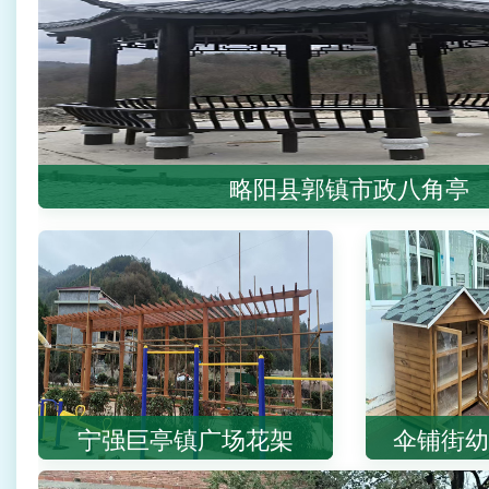
略阳县郭镇市政八角亭
宁强巨亭镇广场花架
伞铺街幼